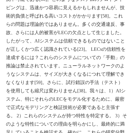
ピングは、迅速かつ容易に見えるかもしれませんが、技
術的負債と呼ばれる高いコストがかかります[58]。これ
らの問題は理論的ではありません。多くの交通違反、事
故、さらには人的被害がLECの欠点として生じました。
したがって、AIシステムは信頼できるものではないこと
が正しくかつ広く認識されている[23]。 LECsの信頼性を
達成するには？これらのシステムについての「手動」の
推論は禁止されています。ニューラルネットワークのよ
うなシステムは、サイズが大きくなるにつれて理解でき
なくなります[59]。さらに、試行錯誤の手法（テスト）
を使用しても縮尺は変わりません[38]。我々は、1）AIシ
ステム、特にそれらのLECをモデル化するために、厳密
で正式なモデリングと検証技術が必要であると主張す
る。 2）これらのシステムが持つ特性を特定する。 3）そ
のような特性についての理由を明らかにし、最終的に満
足していることを検証する。確かに、これらの研究分野