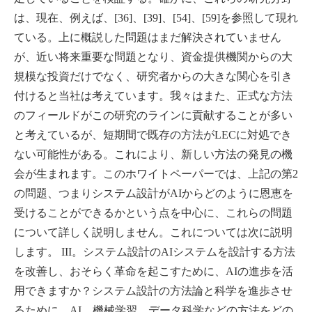
は、現在、例えば、[36]、[39]、[54]、[59]を参照して現れ
ている。上に概説した問題はまだ解決されていません
が、近い将来重要な問題となり、資金提供機関からの大
規模な投資だけでなく、研究者からの大きな関心を引き
付けると当社は考えています。我々はまた、正式な方法
のフィールドがこの研究のラインに貢献することが多い
と考えているが、短期間で既存の方法がLECに対処でき
ない可能性がある。これにより、新しい方法の発見の機
会が生まれます。このホワイトペーパーでは、上記の第2
の問題、つまりシステム設計がAIからどのように恩恵を
受けることができるかという点を中心に、これらの問題
について詳しく説明しません。これについては次に説明
します。 III。システム設計のAIシステムを設計する方法
を改善し、おそらく革命を起こすために、AIの進歩を活
用できますか？システム設計の方法論と科学を進歩させ
るために、AI、機械学習、データ科学などの方法をどの