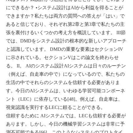
にできるか？ •システム設計はAIから利益を得ることが
できますか？私たちは両方の質問への答えが「はい」で
あると信じており、それぞれ第2章と第3章で私たちの主
張を裏付けるいくつかの考え方を概説しています。 III節
では、DMDをシステム設計の根本的な新しいアプローチ
と認識しています。 DMDの重要な要素はセクションIV
に示されている。セクションVはこの論文を終わらせ
る。 II。 AIのシステム設計AIシステムは日々のルーチン
（例えば、自走車の中で）になっているので、私たちの
生活の中でそれらのシステムを信頼する必要がありま
す。今日のAIシステムは、いわゆる学習可能コンポーネ
ント（LEC）に依存している[48]。例えば、自走車は、
視覚認識を実行するLECに頼ることができる。
信頼するために AIシステムでは、LECも信頼する必要が
あります。しかし、今日の機械学習システムは非常に予
測不可能である[66]。このようなシステムのプロトタイ