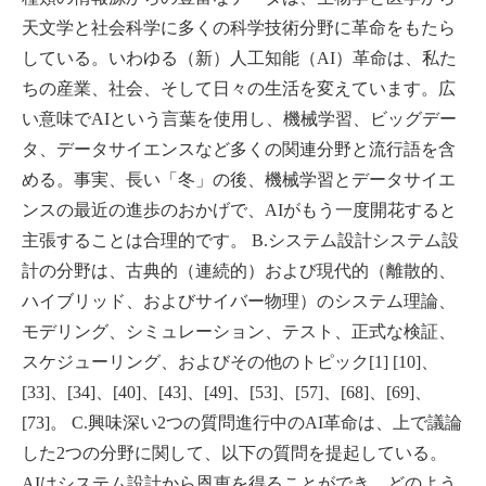
天文学と社会科学に多くの科学技術分野に革命をもたら
している。いわゆる（新）人工知能（AI）革命は、私た
ちの産業、社会、そして日々の生活を変えています。広
い意味でAIという言葉を使用し、機械学習、ビッグデー
タ、データサイエンスなど多くの関連分野と流行語を含
める。事実、長い「冬」の後、機械学習とデータサイエ
ンスの最近の進歩のおかげで、AIがもう一度開花すると
主張することは合理的です。 B.システム設計システム設
計の分野は、古典的（連続的）および現代的（離散的、
ハイブリッド、およびサイバー物理）のシステム理論、
モデリング、シミュレーション、テスト、正式な検証、
スケジューリング、およびその他のトピック[1] [10]、
[33]、[34]、[40]、[43]、[49]、[53]、[57]、[68]、[69]、
[73]。 C.興味深い2つの質問進行中のAI革命は、上で議論
した2つの分野に関して、以下の質問を提起している。
AIはシステム設計から恩恵を得ることができ、どのよう