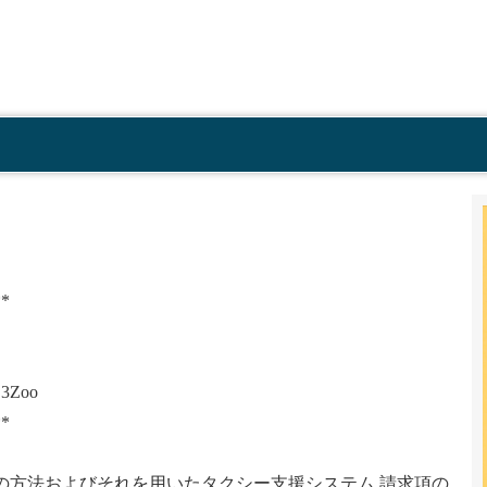
日
**
Zoo
**
の方法およびそれを用いたタクシー支援システム 請求項の