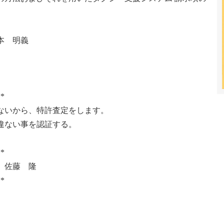
本 明義
**
ないから、特許査定をします。
違ない事を認証する。
**
 佐藤 隆
**