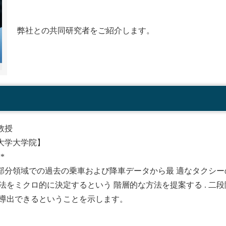
弊社との共同研究者をご紹介します。
教授
大学大学院】
**
部分領域での過去の乗車および降車データから最 適なタクシー
法をミクロ的に決定するという 階層的な方法を提案する . 二
を導出できるということを示します。