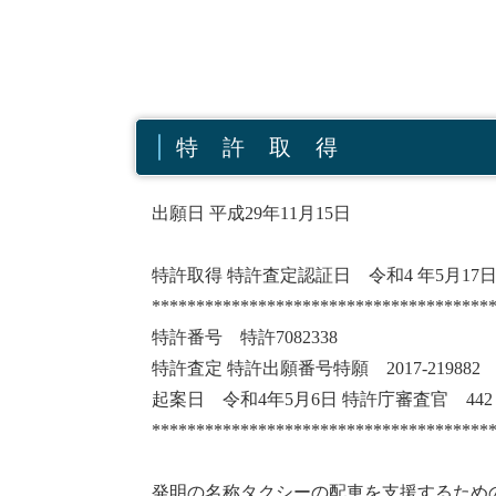
特 許 取 得
出願日 平成29年11月15日
特許取得 特許査定認証日 令和4 年5月17
**************************************
特許番号 特許7082338
特許査定 特許出願番号特願 2017-219882
起案日 令和4年5月6日 特許庁審査官 442 3
**************************************
発明の名称タクシーの配車を支援するため