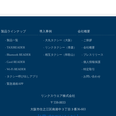
製品ラインナップ
導入事例
会社概要
製品一覧
大丸タクシー（大阪）
ご挨拶
TAXIREADER
リンクタクシー（青森）
会社概要
Bluetooth READER
相互タクシー（和歌山）
プレスリリース
Cord READER
個人情報保護
Wi-Fi READER
特定取引
タクシー呼び出しアプリ
お問い合わせ
緊急連絡APP
リンクスウエア株式会社
〒559-0033
大阪市住之江区南港中３丁目３番36-603