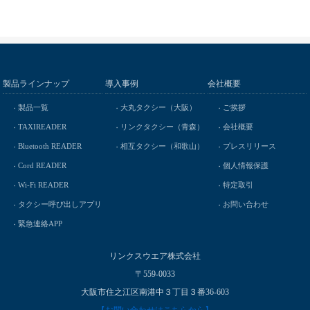
製品ラインナップ
導入事例
会社概要
製品一覧
大丸タクシー（大阪）
ご挨拶
TAXIREADER
リンクタクシー（青森）
会社概要
Bluetooth READER
相互タクシー（和歌山）
プレスリリース
Cord READER
個人情報保護
Wi-Fi READER
特定取引
タクシー呼び出しアプリ
お問い合わせ
緊急連絡APP
リンクスウエア株式会社
〒559-0033
大阪市住之江区南港中３丁目３番36-603