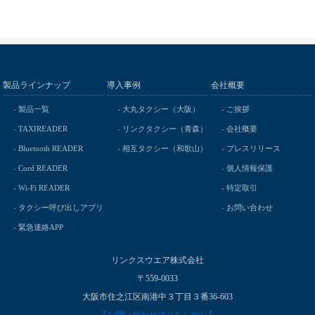
製品ラインナップ
導入事例
会社概要
製品一覧
大丸タクシー（大阪）
ご挨拶
TAXIREADER
リンクタクシー（青森）
会社概要
Bluetooth READER
相互タクシー（和歌山）
プレスリリース
Cord READER
個人情報保護
Wi-Fi READER
特定取引
タクシー呼び出しアプリ
お問い合わせ
緊急連絡APP
リンクスウエア株式会社
〒559-0033
大阪市住之江区南港中３丁目３番36-603