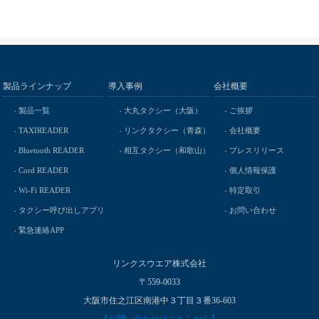
製品ラインナップ
導入事例
会社概要
製品一覧
大丸タクシー（大阪）
ご挨拶
TAXIREADER
リンクタクシー（青森）
会社概要
Bluetooth READER
相互タクシー（和歌山）
プレスリリース
Cord READER
個人情報保護
Wi-Fi READER
特定取引
タクシー呼び出しアプリ
お問い合わせ
緊急連絡APP
リンクスウエア株式会社
〒559-0033
大阪市住之江区南港中３丁目３番36-603