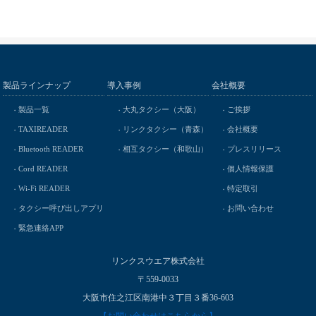
製品ラインナップ
導入事例
会社概要
製品一覧
大丸タクシー（大阪）
ご挨拶
TAXIREADER
リンクタクシー（青森）
会社概要
Bluetooth READER
相互タクシー（和歌山）
プレスリリース
Cord READER
個人情報保護
Wi-Fi READER
特定取引
タクシー呼び出しアプリ
お問い合わせ
緊急連絡APP
リンクスウエア株式会社
〒559-0033
大阪市住之江区南港中３丁目３番36-603