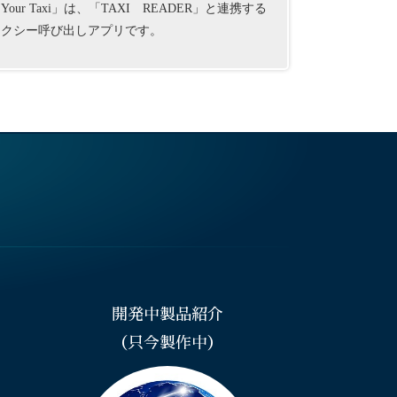
Your Taxi」は、「TAXI READER」と連携する
タクシー呼び出しアプリです。
開発中製品紹介
（只今製作中）