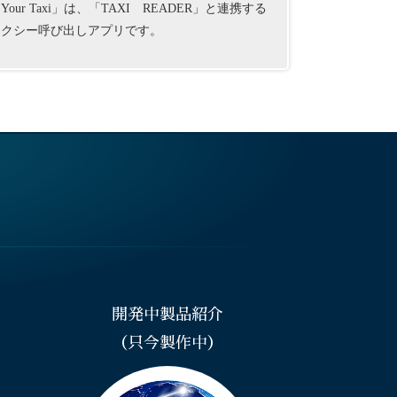
Your Taxi」は、「TAXI READER」と連携する
タクシー呼び出しアプリです。
開発中製品紹介
（只今製作中）