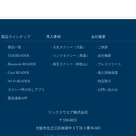
製品ラインナップ
導入事例
会社概要
製品一覧
大丸タクシー（大阪）
ご挨拶
TAXIREADER
リンクタクシー（青森）
会社概要
Bluetooth READER
相互タクシー（和歌山）
プレスリリース
Cord READER
個人情報保護
Wi-Fi READER
特定取引
タクシー呼び出しアプリ
お問い合わせ
緊急連絡APP
リンクスウエア株式会社
〒559-0033
大阪市住之江区南港中３丁目３番36-603