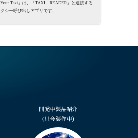
Your Taxi」は、「TAXI READER」と連携する
タクシー呼び出しアプリです。
開発中製品紹介
（只今製作中）