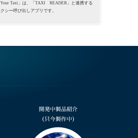
Your Taxi」は、「TAXI READER」と連携する
タクシー呼び出しアプリです。
開発中製品紹介
（只今製作中）