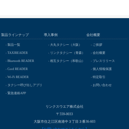
製品ラインナップ
導入事例
会社概要
製品一覧
大丸タクシー（大阪）
ご挨拶
TAXIREADER
リンクタクシー（青森）
会社概要
Bluetooth READER
相互タクシー（和歌山）
プレスリリース
Cord READER
個人情報保護
Wi-Fi READER
特定取引
タクシー呼び出しアプリ
お問い合わせ
緊急連絡APP
リンクスウエア株式会社
〒559-0033
大阪市住之江区南港中３丁目３番36-603