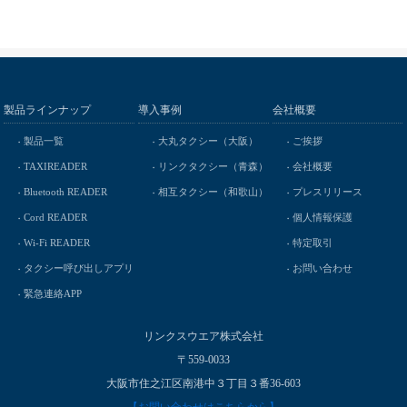
製品ラインナップ
導入事例
会社概要
製品一覧
大丸タクシー（大阪）
ご挨拶
TAXIREADER
リンクタクシー（青森）
会社概要
Bluetooth READER
相互タクシー（和歌山）
プレスリリース
Cord READER
個人情報保護
Wi-Fi READER
特定取引
タクシー呼び出しアプリ
お問い合わせ
緊急連絡APP
リンクスウエア株式会社
〒559-0033
大阪市住之江区南港中３丁目３番36-603