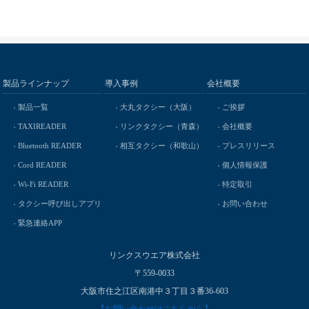
製品ラインナップ
導入事例
会社概要
製品一覧
大丸タクシー（大阪）
ご挨拶
TAXIREADER
リンクタクシー（青森）
会社概要
Bluetooth READER
相互タクシー（和歌山）
プレスリリース
Cord READER
個人情報保護
Wi-Fi READER
特定取引
タクシー呼び出しアプリ
お問い合わせ
緊急連絡APP
リンクスウエア株式会社
〒559-0033
大阪市住之江区南港中３丁目３番36-603