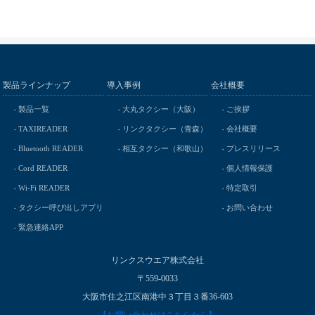
製品ラインナップ
導入事例
会社概要
製品一覧
大丸タクシー（大阪）
ご挨拶
TAXIREADER
リンクタクシー（青森）
会社概要
Bluetooth READER
相互タクシー（和歌山）
プレスリリース
Cord READER
個人情報保護
Wi-Fi READER
特定取引
タクシー呼び出しアプリ
お問い合わせ
緊急連絡APP
リンクスウエア株式会社
〒559-0033
大阪市住之江区南港中３丁目３番36-603